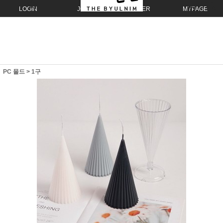
LOGIN
JOIN
ORDER
MYPAGE
PC 몰드
>
1구