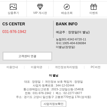
상품후기
VIP 게시판
배송조회
이벤트
CS CENTER
BANK INFO
031-976-1942
예금주 : 장영일(더 별님)
농협301-6342-6720-11
우리 1005-404-636084
더별님(장영일)
고객센터 연결
이용안내
이용약관
개인정보처리방침
PC버전
더 별님
대표 : 장영일 ㅣ 개인정보 보호 책임자 : 장영일
사업자 등록번호 : 344-12-02444
통신판매업신고번호 : 2023-고양일산동-1546호
전화 : 031-976-1942 ㅣ 팩스 : 02-2277-0677
주소 : 경기도 고양시 일산동구 고봉로770번길 178 (성석동)
사업자정보확인