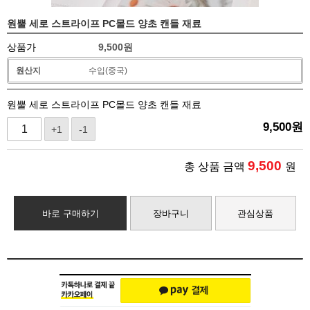
원뿔 세로 스트라이프 PC몰드 양초 캔들 재료
상품가
9,500
원
원산지
수입(중국)
원뿔 세로 스트라이프 PC몰드 양초 캔들 재료
9,500
원
+1
-1
9,500
총 상품 금액
원
바로 구매하기
장바구니
관심상품