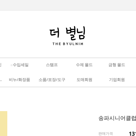
인
☆수입세일
스탬프
수제 몰드
금형 몰드
/하바리움
비누/화장품
소품/포장/도구
도매회원
기업회원
송파시니어클럽
13
판매가격