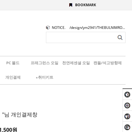
BOOKMARK
NOTICE.
/design/ym2941/THEBULNIMROGO.png
PC 몰드
프래그런스 오일
천연에센셜 오일
캔들/석고방향제
개인결제
★취미키트
 "님 개인결제창
1,500
원