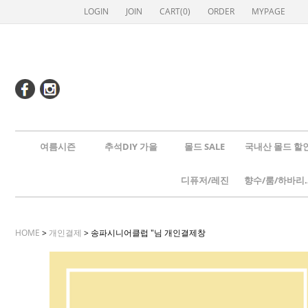
LOGIN
JOIN
CART(
0
)
ORDER
MYPAGE
여름시즌
추석DIY 가을
몰드 SALE
국내산 몰드 할
디퓨저/레진
향수/룸
HOME
>
개인결제
> 송파시니어클럽 "님 개인결제창