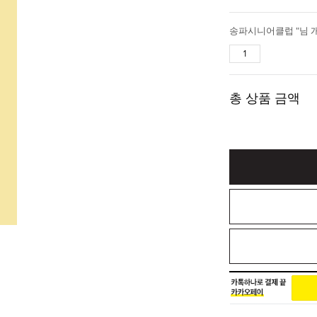
송파시니어클럽 "님 
총 상품 금액