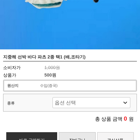
지중해 선박 바다 파츠 2종 택1 (배,조타기)
소비자가
1,000원
상품가
500원
원산지
수입(증국)
종류
0
총 상품 금액
원