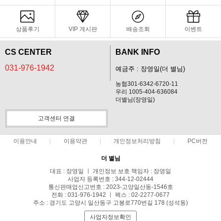
상품후기
VIP 게시판
배송조회
이벤트
CS CENTER
BANK INFO
031-976-1942
예금주 : 장영일(더 별님)
농협301-6342-6720-11
우리 1005-404-636084
더별님(장영일)
고객센터 연결
이용안내
이용약관
개인정보처리방침
PC버전
더 별님
대표 : 장영일 ㅣ 개인정보 보호 책임자 : 장영일
사업자 등록번호 : 344-12-02444
통신판매업신고번호 : 2023-고양일산동-1546호
전화 : 031-976-1942 ㅣ 팩스 : 02-2277-0677
주소 : 경기도 고양시 일산동구 고봉로770번길 178 (성석동)
사업자정보확인