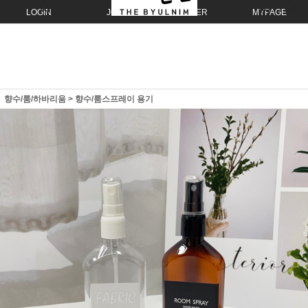
LOGIN
JOIN
ORDER
MYPAGE
향수/룸/하바리움
>
향수/룸스프레이 용기