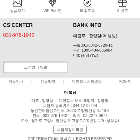
상품후기
VIP 게시판
배송조회
이벤트
CS CENTER
BANK INFO
031-976-1942
예금주 : 장영일(더 별님)
농협301-6342-6720-11
우리 1005-404-636084
더별님(장영일)
고객센터 연결
이용안내
이용약관
개인정보처리방침
PC버전
더 별님
대표 : 장영일 ㅣ 개인정보 보호 책임자 : 장영일
사업자 등록번호 : 344-12-02444
통신판매업신고번호 : 2023-고양일산동-1546호
전화 : 031-976-1942 ㅣ 팩스 : 02-2277-0677
주소 : 경기도 고양시 일산동구 고봉로770번길 178 (성석동)
사업자정보확인
COPYRIGHT(C)더 별님 ALL RIGHTS RESERVED.