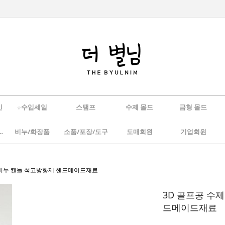
인
☆수입세일
스탬프
수제 몰드
금형 몰드
/하바리움
비누/화장품
소품/포장/도구
도매회원
기업회원
) 비누 캔들 석고방향제 핸드메이드재료
3D 골프공 수
드메이드재료