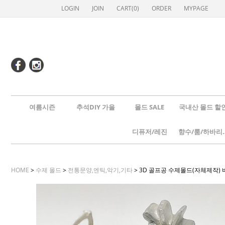
LOGIN
JOIN
CART(
0
)
ORDER
MYPAGE
여름시즌
추석DIY 가을
몰드 SALE
국내산 몰드 할
디퓨저/레진
향수/룸
HOME
>
수제 몰드
>
전통문양,엔틱,악기,기타
> 3D 골프공 수제몰드(자체제작