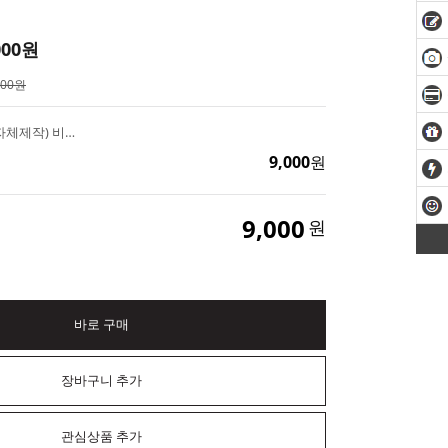
000
원
000원
3D 골프공 수제몰드(자체제작) 비누 캔들 석고방향제 핸드메이드재료
9,000
원
9,000
원
바로 구매
장바구니 추가
관심상품 추가