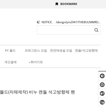
BOOKMARK
NOTICE.
/design/ym2941/THEBULNIMROGO.png
PC 몰드
프래그런스 오일
천연에센셜 오일
캔들/석고방향제
개인결제
★취미키트
제몰드(자체제작) 비누 캔들 석고방향제 핸