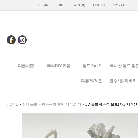
LOGIN
JOIN
CART(
0
)
ORDER
MYPAGE
여름시즌
추석DIY 가을
몰드 SALE
국내산 몰드 할
디퓨저/레진
향수/룸
HOME
>
수제 몰드
>
전통문양,엔틱,악기,기타
> 3D 골프공 수제몰드(자체제작