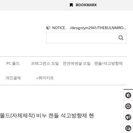
BOOKMARK
NOTICE.
/design/ym2941/THEBULNIMROGO.png
PC 몰드
프래그런스 오일
천연에센셜 오일
캔들/석고방향제
개인결제
★취미키트
제몰드(자체제작) 비누 캔들 석고방향제 핸