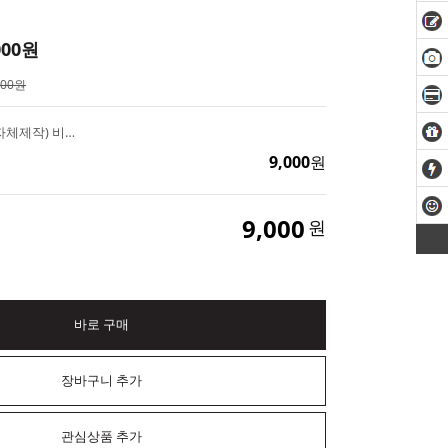
000
원
000원
3D 골프공 수제몰드(자체제작) 비누 캔들 석고방향제 핸드메이드재료
9,000
원
9,000
원
바로 구매
장바구니 추가
관심상품 추가