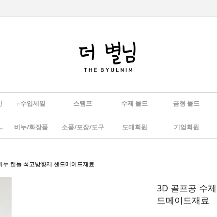
인
☆수입세일
스탬프
수제 몰드
금형 몰드
/하바리움
비누/화장품
소품/포장/도구
도매회원
기업회원
) 비누 캔들 석고방향제 핸드메이드재료
3D 골프공 수
드메이드재료