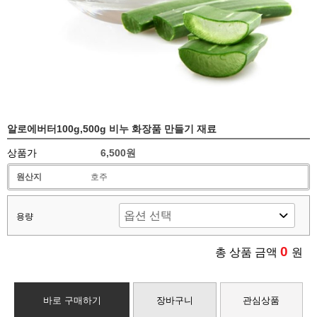
알로에버터100g,500g 비누 화장품 만들기 재료
상품가
6,500원
원산지
호주
용량
0
총 상품 금액
원
바로 구매하기
장바구니
관심상품