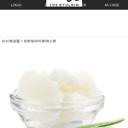
LOGIN
JOIN
ORDER
MYPAGE
비누/화장품
>
유화제/버터류/왁스류