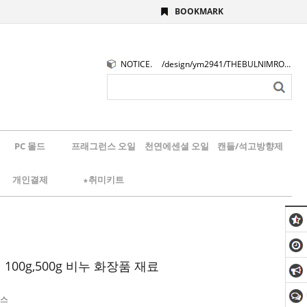
BOOKMARK
NOTICE.
/design/ym2941/THEBULNIMROGO.png
PC 몰드
프래그런스 오일
천연에센셜 오일
캔들/석고방향제
개인결제
★취미키트
00g,500g 비누 화장품 재료
스