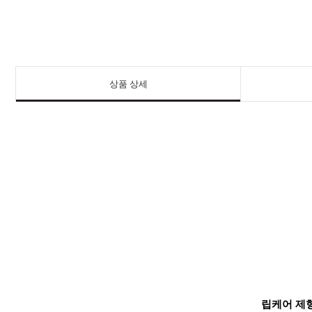
상품 상세
립케어 제형