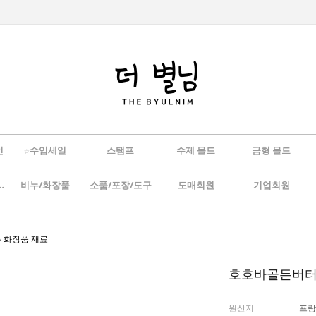
인
☆수입세일
스탬프
수제 몰드
금형 몰드
/하바리움
비누/화장품
소품/포장/도구
도매회원
기업회원
누 화장품 재료
호호바골든버터 1
원산지
프랑