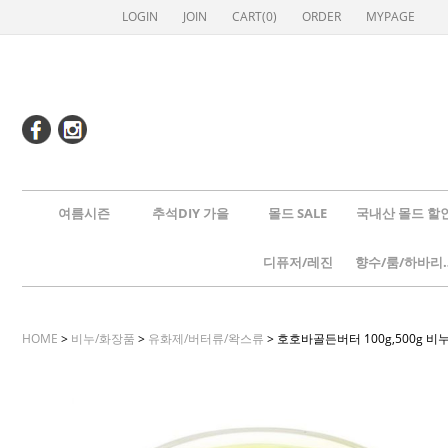
LOGIN
JOIN
CART(
0
)
ORDER
MYPAGE
여름시즌
추석DIY 가을
몰드 SALE
국내산 몰드 할
디퓨저/레진
향수/룸
HOME
>
비누/화장품
>
유화제/버터류/왁스류
> 호호바골든버터 100g,500g 비