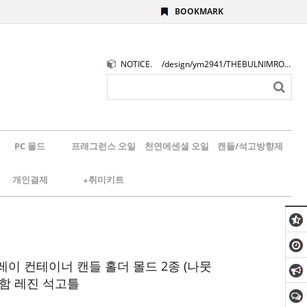
BOOKMARK
NOTICE.
/design/ym2941/THEBULNIMROGO.png
PC 몰드
프래그런스 오일
천연에센셜 오일
캔들/석고방향제
개인결제
★취미키트
레이 컨테이너 캔들 홀더 몰드 2종 (나뭇
포함 레진 석고틀