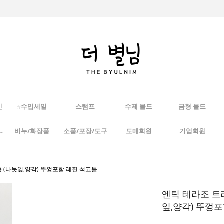
인
☆수입세일
스탬프
수제 몰드
금형 몰드
/하바리움
비누/화장품
소품/포장/도구
도매회원
기업회원
종 (나뭇잎,양각) 뚜껑포함 레진 석고틀
엔틱 테라조 트
잎,양각) 뚜껑