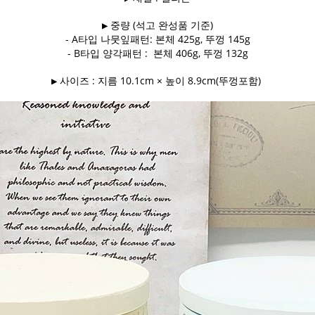
▶ 중량 (석고 완성품 기준)
- A타입 나뭇잎패턴: 본체 425g, 뚜껑 145g
- B타입 양각패턴 : 본체 406g, 뚜껑 132g
▶ 사이즈 : 지름 10.1cm × 높이 8.9cm(뚜껑포함)