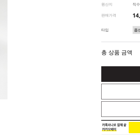
원산지
직수
14
판매가격
타입
총 상품 금액