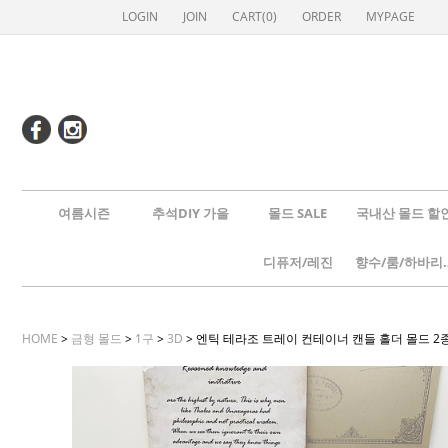
LOGIN
JOIN
CART(
0
)
ORDER
MYPAGE
여름시즌
추석DIY 가을
몰드 SALE
국내산 몰드 할
디퓨저/레진
향수/룸
HOME
>
금형 몰드
>
1구
>
3D
> 엔틱 테라조 트레이 컨테이너 캔들 홀더 몰드 2