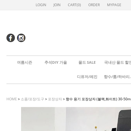
LOGIN
JOIN
CART(
0
)
ORDER
MYPAGE
여름시즌
추석DIY 가을
몰드 SALE
국내산 몰드 할
디퓨저/레진
향수/룸
HOME
>
소품/포장/도구
>
포장상자
> 향수 용기 포장상자 (블랙,화이트) 30-50