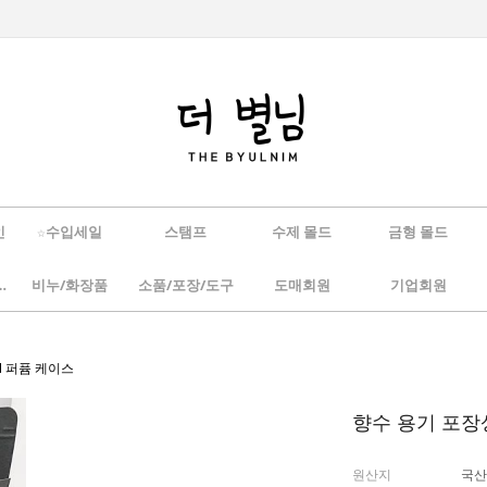
인
☆수입세일
스탬프
수제 몰드
금형 몰드
/하바리움
비누/화장품
소품/포장/도구
도매회원
기업회원
ml 퍼퓸 케이스
향수 용기 포장상
원산지
국산