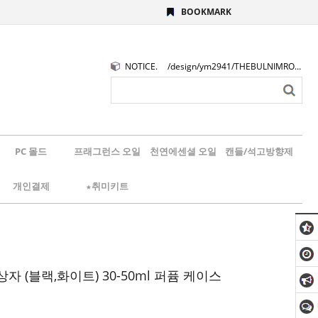
BOOKMARK
NOTICE.
/design/ym2941/THEBULNIMROGO.png
PC 몰드
프래그런스 오일
천연에센셜 오일
캔들/석고방향제
개인결제
★취미키트
자 (블랙,화이트) 30-50ml 퍼퓸 케이스