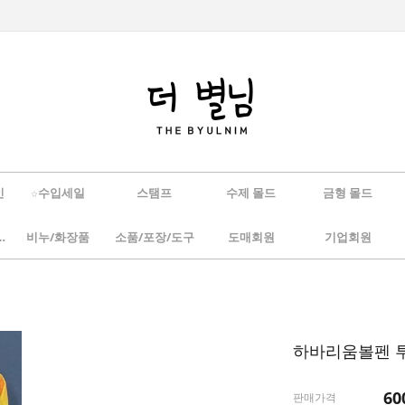
인
☆수입세일
스탬프
수제 몰드
금형 몰드
/하바리움
비누/화장품
소품/포장/도구
도매회원
기업회원
하바리움볼펜 투
60
판매가격