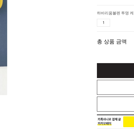
하바리움볼펜 투명 케이
총 상품 금액