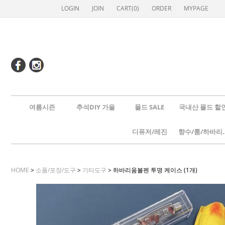
LOGIN
JOIN
CART(
0
)
ORDER
MYPAGE
여름시즌
추석DIY 가을
몰드 SALE
국내산 몰드 할
디퓨저/레진
향수/룸
HOME
>
소품/포장/도구
>
기타도구
> 하바리움볼펜 투명 케이스 (1개)