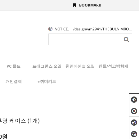
BOOKMARK
NOTICE.
/design/ym2941/THEBULNIMROGO.png
PC 몰드
프래그런스 오일
천연에센셜 오일
캔들/석고방향제
개인결제
★취미키트
명 케이스 (1개)
0
원