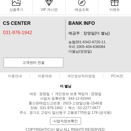
상품후기
VIP 게시판
배송조회
이벤트
CS CENTER
BANK INFO
031-976-1942
예금주 : 장영일(더 별님)
농협301-6342-6720-11
우리 1005-404-636084
더별님(장영일)
고객센터 연결
이용안내
이용약관
개인정보처리방침
PC버전
더 별님
대표 : 장영일 ㅣ 개인정보 보호 책임자 : 장영일
사업자 등록번호 : 344-12-02444
통신판매업신고번호 : 2023-고양일산동-1546호
전화 : 031-976-1942 ㅣ 팩스 : 02-2277-0677
주소 : 경기도 고양시 일산동구 고봉로770번길 178 (성석동)
사업자정보확인
COPYRIGHT(C)더 별님 ALL RIGHTS RESERVED.