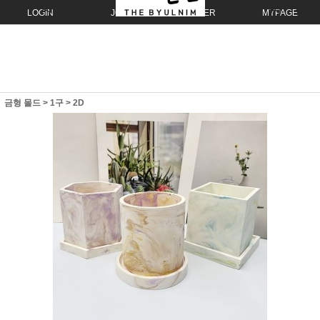
LOGIN
JOIN
ORDER
MYPAGE
금형 몰드
>
1구
>
2D