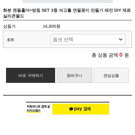
화분 캔들홀더+받침 SET 3종 석고틀 연필꽂이 만들기 레진 DIY 재료
실리콘몰드
상품가
16,800원
종류
0
총 상품 금액
원
바로 구매하기
장바구니
관심상품