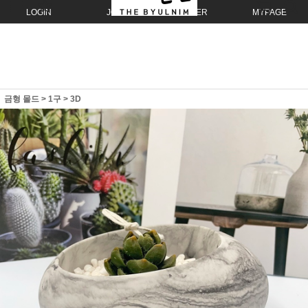
LOGIN
JOIN
ORDER
MYPAGE
금형 몰드
>
1구
>
3D