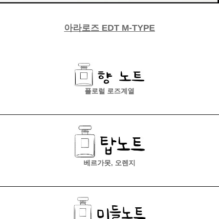
아라로즈 EDT M-TYPE
플로럴 로즈계열
베르가못, 오렌지