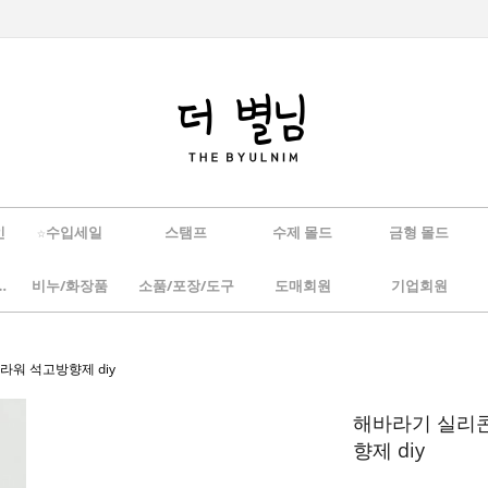
인
☆수입세일
스탬프
수제 몰드
금형 몰드
/하바리움
비누/화장품
소품/포장/도구
도매회원
기업회원
라워 석고방향제 diy
해바라기 실리콘
향제 diy