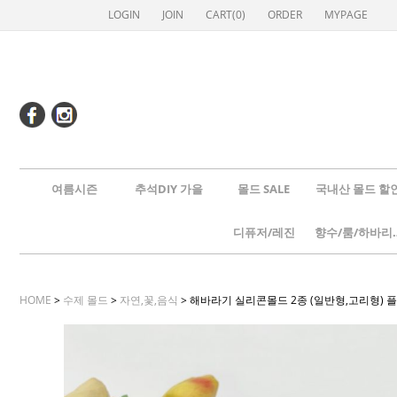
LOGIN
JOIN
CART(
0
)
ORDER
MYPAGE
여름시즌
추석DIY 가을
몰드 SALE
국내산 몰드 할
디퓨저/레진
향수/룸
HOME
>
수제 몰드
>
자연,꽃,음식
> 해바라기 실리콘몰드 2종 (일반형,고리형) 플