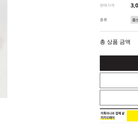
3,
판매가격
종류
총 상품 금액