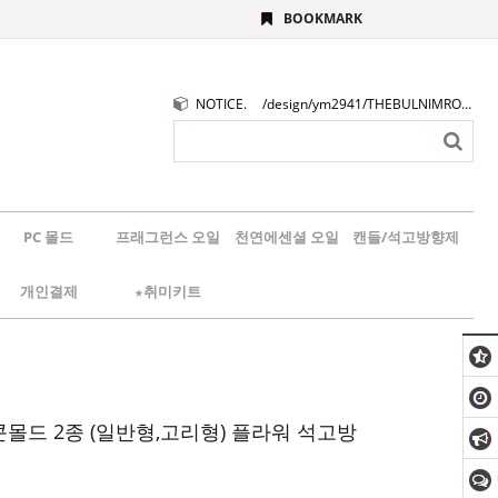
BOOKMARK
NOTICE.
/design/ym2941/THEBULNIMROGO.png
PC 몰드
프래그런스 오일
천연에센셜 오일
캔들/석고방향제
개인결제
★취미키트
몰드 2종 (일반형,고리형) 플라워 석고방