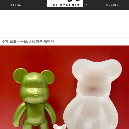
LOGIN
JOIN
ORDER
MYPAGE
수제 몰드
>
동물,사람,의복,캐릭터