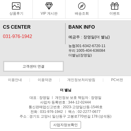
상품후기
VIP 게시판
배송조회
이벤트
CS CENTER
BANK INFO
031-976-1942
예금주 : 장영일(더 별님)
농협301-6342-6720-11
우리 1005-404-636084
더별님(장영일)
고객센터 연결
이용안내
이용약관
개인정보처리방침
PC버전
더 별님
대표 : 장영일 ㅣ 개인정보 보호 책임자 : 장영일
사업자 등록번호 : 344-12-02444
통신판매업신고번호 : 2023-고양일산동-1546호
전화 : 031-976-1942 ㅣ 팩스 : 02-2277-0677
주소 : 경기도 고양시 일산동구 고봉로770번길 178 (성석동)
사업자정보확인