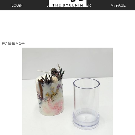
LOGIN
JOIN
ORDER
MYPAGE
PC 몰드
>
1구