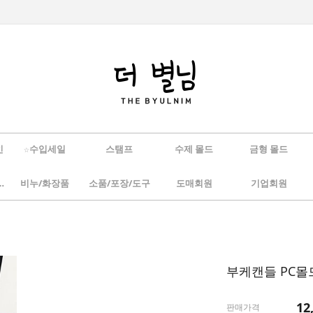
인
☆수입세일
스탬프
수제 몰드
금형 몰드
/하바리움
비누/화장품
소품/포장/도구
도매회원
기업회원
부케캔들 PC몰드
12
판매가격