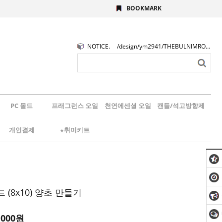
BOOKMARK
NOTICE.
/design/ym2941/THEBULNIMROGO.png
PC 몰드
프래그런스 오일
천연에센셜 오일
캔들/석고방향제
개인결제
★취미키트
 (8x10) 양초 만들기
,000
원