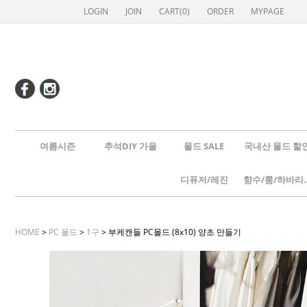
LOGIN
JOIN
CART(
0
)
ORDER
MYPAGE
여름시즌
추석DIY 가을
몰드 SALE
국내산 몰드 할
디퓨저/레진
향수/룸
HOME
>
PC 몰드
>
1구
> 부케캔들 PC몰드 (8x10) 양초 만들기