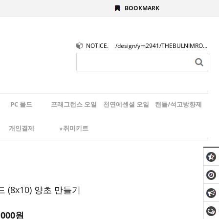
BOOKMARK
NOTICE.
/design/ym2941/THEBULNIMROGO.png
PC 몰드
프래그런스 오일
천연에센셜 오일
캔들/석고방향제
개인결제
★취미키트
 (8x10) 양초 만들기
,000
원