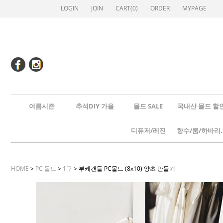
LOGIN
JOIN
CART(
0
)
ORDER
MYPAGE
여름시즌
추석DIY 가을
몰드 SALE
국내산 몰드 할
디퓨저/레진
향수/룸
HOME
>
PC 몰드
>
1구
> 부케캔들 PC몰드 (8x10) 양초 만들기