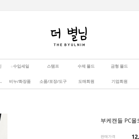
인
☆수입세일
스탬프
수제 몰드
금형 몰드
/하바리움
비누/화장품
소품/포장/도구
도매회원
기업회원
부케캔들 PC몰드
12
판매가격