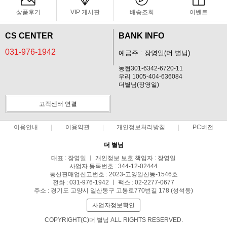
상품후기
VIP 게시판
배송조회
이벤트
CS CENTER
BANK INFO
031-976-1942
예금주 : 장영일(더 별님)
농협301-6342-6720-11
우리 1005-404-636084
더별님(장영일)
고객센터 연결
이용안내
이용약관
개인정보처리방침
PC버전
더 별님
대표 : 장영일 ㅣ 개인정보 보호 책임자 : 장영일
사업자 등록번호 : 344-12-02444
통신판매업신고번호 : 2023-고양일산동-1546호
전화 : 031-976-1942 ㅣ 팩스 : 02-2277-0677
주소 : 경기도 고양시 일산동구 고봉로770번길 178 (성석동)
사업자정보확인
COPYRIGHT(C)더 별님 ALL RIGHTS RESERVED.