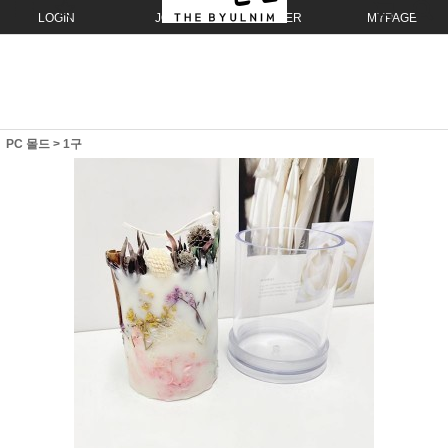
LOGIN
JOIN
ORDER
MYPAGE
PC 몰드
>
1구