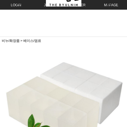
LOGIN
JOIN
ORDER
MYPAGE
비누/화장품
>
베이스/염료