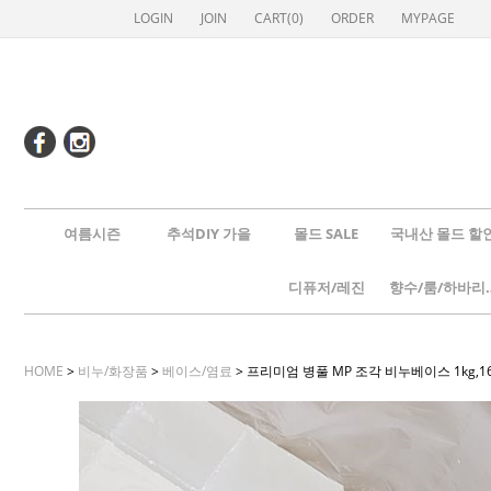
LOGIN
JOIN
CART(
0
)
ORDER
MYPAGE
여름시즌
추석DIY 가을
몰드 SALE
국내산 몰드 할
디퓨저/레진
향수/룸
HOME
>
비누/화장품
>
베이스/염료
> 프리미엄 병풀 MP 조각 비누베이스 1kg,16k