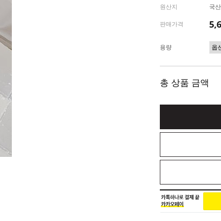
원산지
국산
5,
판매가격
용량
총 상품 금액