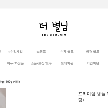
인
☆수입세일
스탬프
수제 몰드
금형 몰드
/하바리움
비누/화장품
소품/포장/도구
도매회원
기업회원
g (100g 커팅)
프리미엄 병풀 MP
팅)