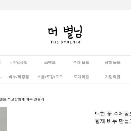
인
☆수입세일
스탬프
수제 몰드
금형 몰드
/하바리움
비누/화장품
소품/포장/도구
도매회원
기업회원
 캔들 석고방향제 비누 만들기
백합 꽃 수제몰
향제 비누 만들