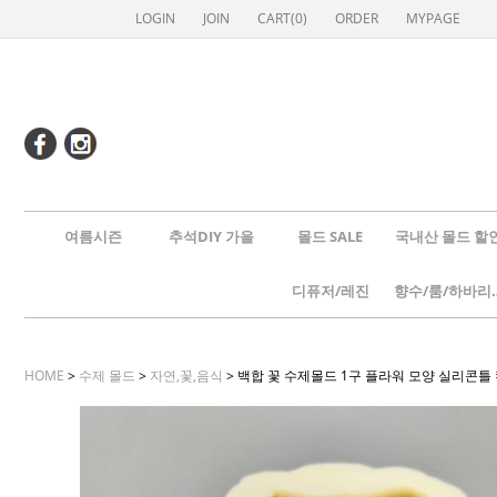
LOGIN
JOIN
CART(
0
)
ORDER
MYPAGE
여름시즌
추석DIY 가을
몰드 SALE
국내산 몰드 할
디퓨저/레진
향수/룸
HOME
>
수제 몰드
>
자연,꽃,음식
> 백합 꽃 수제몰드 1구 플라워 모양 실리콘틀