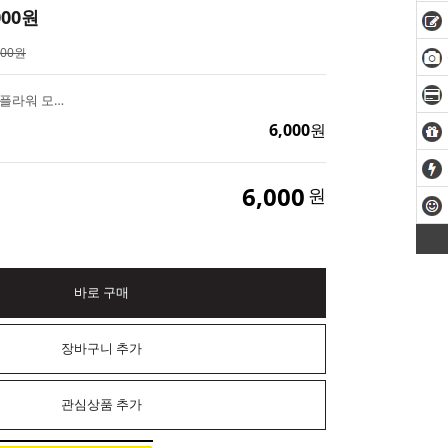
000
원
000원
백합 꽃 수제몰드 1구 플라워 모양 실리콘틀 캔들 석고방향제 비누 만들기
6,000
원
6,000
원
바로 구매
장바구니 추가
관심상품 추가