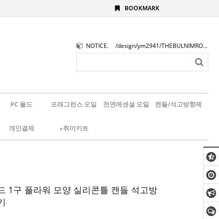
BOOKMARK
NOTICE.
/design/ym2941/THEBULNIMROGO.png
PC 몰드
프래그런스 오일
천연에센셜 오일
캔들/석고방향제
개인결제
★취미키트
드 1구 플라워 모양 실리콘틀 캔들 석고방
기