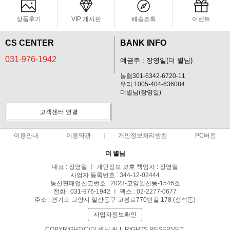
상품후기
VIP 게시판
배송조회
이벤트
CS CENTER
BANK INFO
031-976-1942
예금주 : 장영일(더 별님)
농협301-6342-6720-11
우리 1005-404-636084
더별님(장영일)
고객센터 연결
이용안내
이용약관
개인정보처리방침
PC버전
더 별님
대표 : 장영일 ㅣ 개인정보 보호 책임자 : 장영일
사업자 등록번호 : 344-12-02444
통신판매업신고번호 : 2023-고양일산동-1546호
전화 : 031-976-1942 ㅣ 팩스 : 02-2277-0677
주소 : 경기도 고양시 일산동구 고봉로770번길 178 (성석동)
사업자정보확인
COPYRIGHT(C)더 별님 ALL RIGHTS RESERVED.