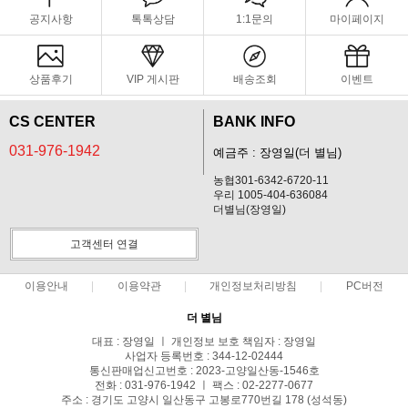
공지사항
톡톡상담
1:1문의
마이페이지
상품후기
VIP 게시판
배송조회
이벤트
CS CENTER
BANK INFO
031-976-1942
예금주 : 장영일(더 별님)
농협301-6342-6720-11
우리 1005-404-636084
더별님(장영일)
고객센터 연결
이용안내
이용약관
개인정보처리방침
PC버전
더 별님
대표 : 장영일 ㅣ 개인정보 보호 책임자 : 장영일
사업자 등록번호 : 344-12-02444
통신판매업신고번호 : 2023-고양일산동-1546호
전화 : 031-976-1942 ㅣ 팩스 : 02-2277-0677
주소 : 경기도 고양시 일산동구 고봉로770번길 178 (성석동)