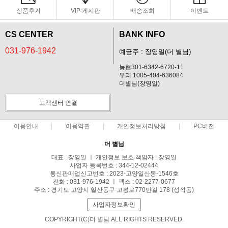
상품후기
VIP 게시판
배송조회
이벤트
CS CENTER
BANK INFO
031-976-1942
예금주 : 장영일(더 별님)
농협301-6342-6720-11
우리 1005-404-636084
더별님(장영일)
고객센터 연결
이용안내
이용약관
개인정보처리방침
PC버전
더 별님
대표 : 장영일 ㅣ 개인정보 보호 책임자 : 장영일
사업자 등록번호 : 344-12-02444
통신판매업신고번호 : 2023-고양일산동-1546호
전화 : 031-976-1942 ㅣ 팩스 : 02-2277-0677
주소 : 경기도 고양시 일산동구 고봉로770번길 178 (성석동)
사업자정보확인
COPYRIGHT(C)더 별님 ALL RIGHTS RESERVED.