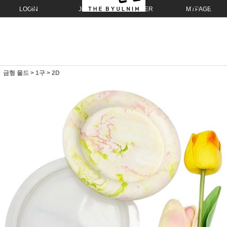
LOGIN
JOIN
ORDER
MYPAGE
금형 몰드
>
1구
>
2D