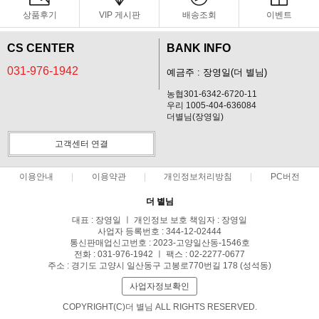
상품후기
VIP 게시판
배송조회
이벤트
CS CENTER
BANK INFO
031-976-1942
예금주 : 장영일(더 별님)
농협301-6342-6720-11
우리 1005-404-636084
더별님(장영일)
고객센터 연결
이용안내
이용약관
개인정보처리방침
PC버전
더 별님
대표 : 장영일 ㅣ 개인정보 보호 책임자 : 장영일
사업자 등록번호 : 344-12-02444
통신판매업신고번호 : 2023-고양일산동-1546호
전화 : 031-976-1942 ㅣ 팩스 : 02-2277-0677
주소 : 경기도 고양시 일산동구 고봉로770번길 178 (성석동)
사업자정보확인
COPYRIGHT(C)더 별님 ALL RIGHTS RESERVED.