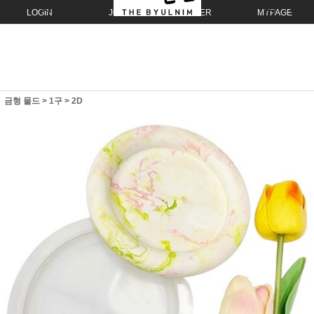
LOGIN
JOIN
ORDER
MYPAGE
금형 몰드
>
1구
>
2D