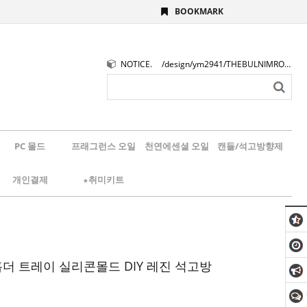
BOOKMARK
NOTICE.
/design/ym2941/THEBULNIMROGO.png
PC 몰드
프래그런스 오일
천연에센셜 오일
캔들/석고방향제
개인결제
★취미키트
홀더 트레이 실리콘몰드 DIY 레진 석고방