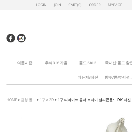
LOGIN
JOIN
CART(
0
)
ORDER
MYPAGE
여름시즌
추석DIY 가을
몰드 SALE
국내산 몰드 할
디퓨저/레진
향수/룸
HOME
>
금형 몰드
>
1구
>
2D
> 1구 티라이트 홀더 트레이 실리콘몰드 DIY 레