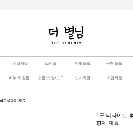
인
☆수입세일
스탬프
수제 몰드
금형 몰드
/하바리움
비누/화장품
소품/포장/도구
도매회원
기업회원
진 석고방향제 재료
1구 티라이트 
향제 재료