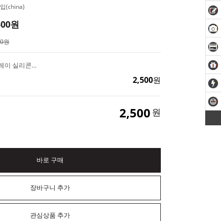
(china)
500
원
00원
1구 티라이트 홀더 트레이 실리콘몰드 DIY 레진 석고방향제 재료
2,500
원
2,500
원
바로 구매
장바구니 추가
관심상품 추가