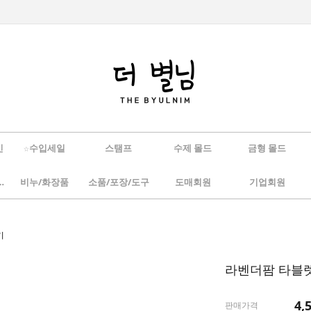
인
☆수입세일
스탬프
수제 몰드
금형 몰드
/하바리움
비누/화장품
소품/포장/도구
도매회원
기업회원
기
라벤더팜 타블
4,
판매가격