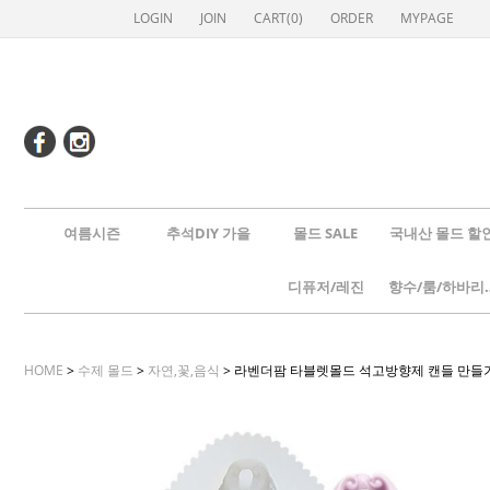
LOGIN
JOIN
CART(
0
)
ORDER
MYPAGE
여름시즌
추석DIY 가을
몰드 SALE
국내산 몰드 할
디퓨저/레진
향수/룸
HOME
>
수제 몰드
>
자연,꽃,음식
> 라벤더팜 타블렛몰드 석고방향제 캔들 만들