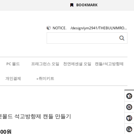
BOOKMARK
NOTICE.
/design/ym2941/THEBULNIMROGO.png
PC 몰드
프래그런스 오일
천연에센셜 오일
캔들/석고방향제
개인결제
★취미키트
렛몰드 석고방향제 캔들 만들기
500
원