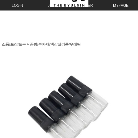
LOGIN
JOIN
ORDER
MYPAGE
소품/포장/도구
>
공병/부자재/액상실리콘/우레탄