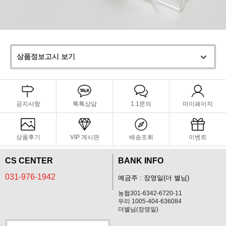
상품정보고시 보기
공지사항
톡톡상담
1:1문의
마이페이지
상품후기
VIP 게시판
배송조회
이벤트
CS CENTER
BANK INFO
031-976-1942
예금주 : 장영일(더 별님)
농협301-6342-6720-11
우리 1005-404-636084
더별님(장영일)