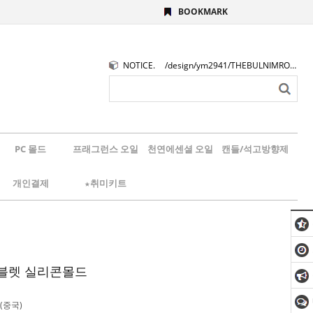
BOOKMARK
NOTICE.
/design/ym2941/THEBULNIMROGO.png
PC 몰드
프래그런스 오일
천연에센셜 오일
캔들/석고방향제
개인결제
★취미키트
타블렛 실리콘몰드
(중국)