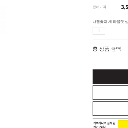
3,
판매가격
나팔꽃과 새 타블렛 
총 상품 금액