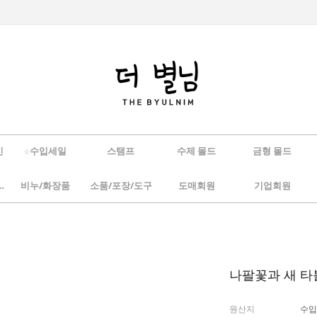
인
☆수입세일
스탬프
수제 몰드
금형 몰드
/하바리움
비누/화장품
소품/포장/도구
도매회원
기업회원
나팔꽃과 새 
원산지
수입