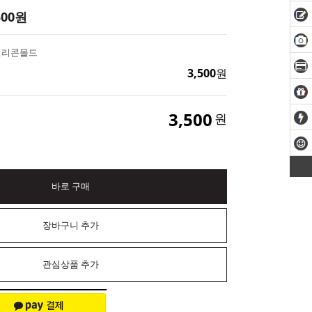
500
원
실리콘몰드
3,500
원
3,500
원
바로 구매
장바구니 추가
관심상품 추가