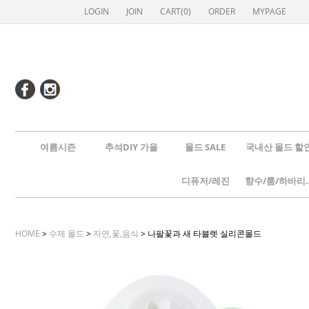
LOGIN
JOIN
CART(
0
)
ORDER
MYPAGE
여름시즌
추석DIY 가을
몰드 SALE
국내산 몰드 할
디퓨저/레진
향수/룸
HOME
>
수제 몰드
>
자연,꽃,음식
> 나팔꽃과 새 타블렛 실리콘몰드