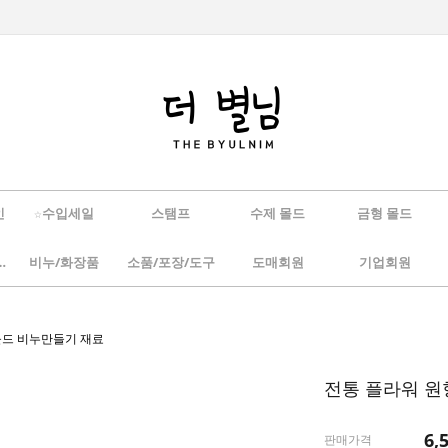
인
☆수입세일
스탬프
수제 몰드
금형 몰드
/하바리움
비누/화장품
소품/포장/도구
도매회원
기업회원
콘몰드 비누만들기 재료
전통 플라워 원
6,
판매가격