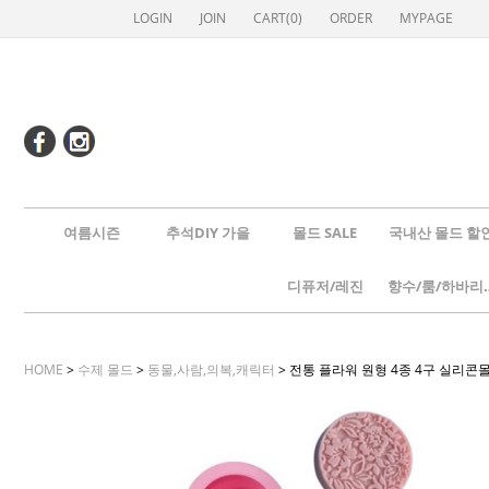
LOGIN
JOIN
CART(
0
)
ORDER
MYPAGE
여름시즌
추석DIY 가을
몰드 SALE
국내산 몰드 할
디퓨저/레진
향수/룸
HOME
>
수제 몰드
>
동물,사람,의복,캐릭터
> 전통 플라워 원형 4종 4구 실리