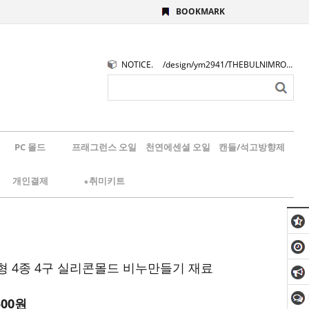
BOOKMARK
NOTICE.
/design/ym2941/THEBULNIMROGO.png
PC 몰드
프래그런스 오일
천연에센셜 오일
캔들/석고방향제
개인결제
★취미키트
형 4종 4구 실리콘몰드 비누만들기 재료
500
원