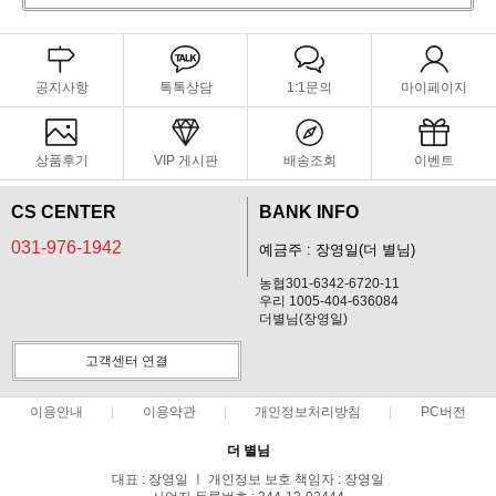
공지사항
톡톡상담
1:1문의
마이페이지
상품후기
VIP 게시판
배송조회
이벤트
CS CENTER
BANK INFO
031-976-1942
예금주 : 장영일(더 별님)
농협301-6342-6720-11
우리 1005-404-636084
더별님(장영일)
고객센터 연결
이용안내
이용약관
개인정보처리방침
PC버전
더 별님
대표 : 장영일 ㅣ 개인정보 보호 책임자 : 장영일