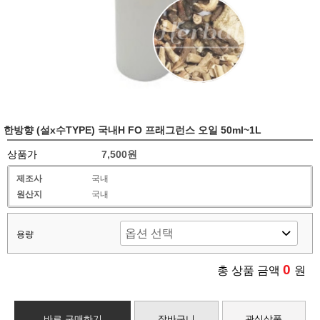
한방향 (설x수TYPE) 국내H FO 프래그런스 오일 50ml~1L
상품가
7,500원
제조사
국내
원산지
국내
용량
0
총 상품 금액
원
바로 구매하기
장바구니
관심상품