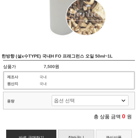
한방향 (설x수TYPE) 국내H FO 프래그런스 오일 50ml~1L
상품가
7,500원
제조사
국내
원산지
국내
용량
0
총 상품 금액
원
바로 구매하기
장바구니
관심상품