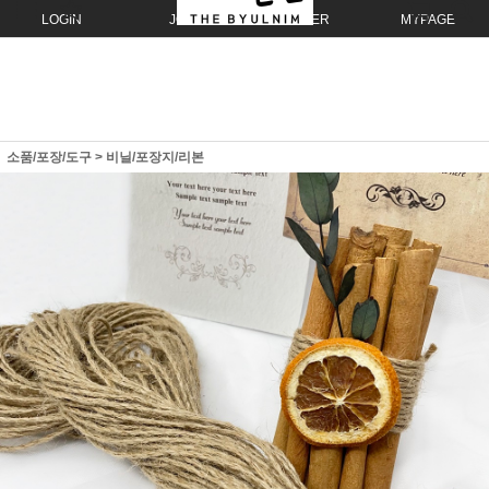
LOGIN
JOIN
ORDER
MYPAGE
소품/포장/도구
>
비닐/포장지/리본