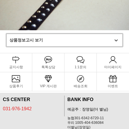
상품정보고시 보기
공지사항
톡톡상담
1:1문의
마이페이지
상품후기
VIP 게시판
배송조회
이벤트
CS CENTER
BANK INFO
031-976-1942
예금주 : 장영일(더 별님)
농협301-6342-6720-11
우리 1005-404-636084
더별님(장영일)