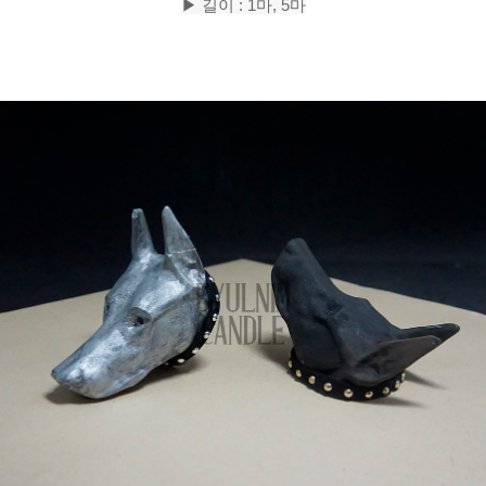
▶
길이 :
1마, 5마