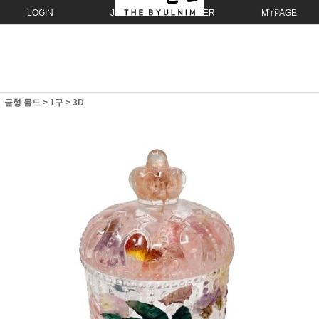
LOGIN
JOIN
ORDER
MYPAGE
금형 몰드
>
1구
>
3D