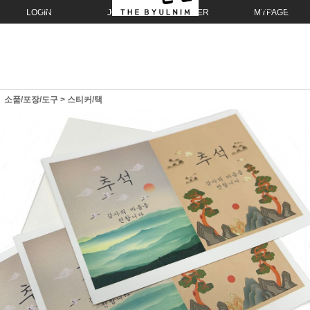
LOGIN
JOIN
ORDER
MYPAGE
소품/포장/도구
>
스티커/택