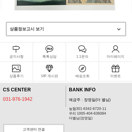
상품정보고시 보기
공지사항
톡톡상담
1:1문의
마이페이지
상품후기
VIP 게시판
배송조회
이벤트
CS CENTER
BANK INFO
031-976-1942
예금주 : 장영일(더 별님)
농협301-6342-6720-11
우리 1005-404-636084
더별님(장영일)
고객센터 연결