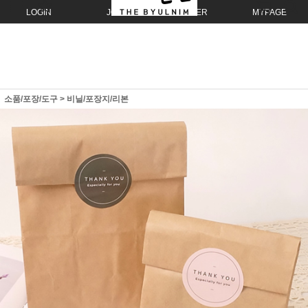
LOGIN
JOIN
ORDER
MYPAGE
소품/포장/도구
>
비닐/포장지/리본