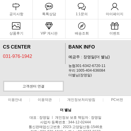
공지사항
톡톡상담
1:1문의
마이페이지
상품후기
VIP 게시판
배송조회
이벤트
CS CENTER
BANK INFO
031-976-1942
예금주 : 장영일(더 별님)
농협301-6342-6720-11
우리 1005-404-636084
더별님(장영일)
고객센터 연결
이용안내
이용약관
개인정보처리방침
PC버전
더 별님
대표 : 장영일 ㅣ 개인정보 보호 책임자 : 장영일
사업자 등록번호 : 344-12-02444
통신판매업신고번호 : 2023-고양일산동-1546호