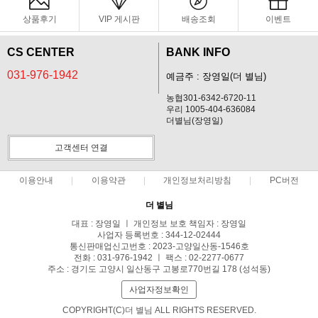
상품후기
VIP 게시판
배송조회
이벤트
CS CENTER
BANK INFO
031-976-1942
예금주 : 장영일(더 별님)
농협301-6342-6720-11
우리 1005-404-636084
더별님(장영일)
고객센터 연결
이용안내
이용약관
개인정보처리방침
PC버전
더 별님
대표 : 장영일 ㅣ 개인정보 보호 책임자 : 장영일
사업자 등록번호 : 344-12-02444
통신판매업신고번호 : 2023-고양일산동-1546호
전화 : 031-976-1942 ㅣ 팩스 : 02-2277-0677
주소 : 경기도 고양시 일산동구 고봉로770번길 178 (성석동)
사업자정보확인
COPYRIGHT(C)더 별님 ALL RIGHTS RESERVED.