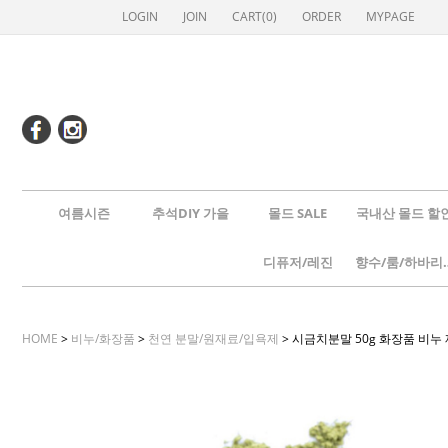
LOGIN
JOIN
CART(
0
)
ORDER
MYPAGE
여름시즌
추석DIY 가을
몰드 SALE
국내산 몰드 할
디퓨저/레진
향수/룸
HOME
>
비누/화장품
>
천연 분말/원재료/입욕제
> 시금치분말 50g 화장품 비누