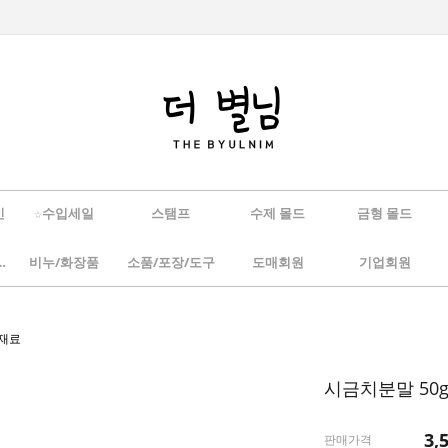
인
☆수입세일
스탬프
수제 몰드
금형 몰드
/하바리움
비누/화장품
소품/포장/도구
도매회원
기업회원
 재료
시금치분말 50
3,
판매가격