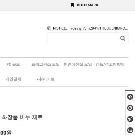
BOOKMARK
NOTICE.
/design/ym2941/THEBULNIMROGO.png
PC 몰드
프래그런스 오일
천연에센셜 오일
캔들/석고방향제
개인결제
★취미키트
g 화장품 비누 재료
500
원