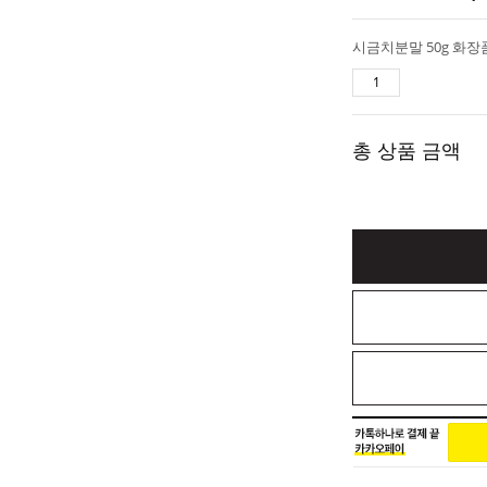
시금치분말 50g 화장
총 상품 금액