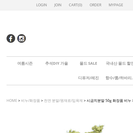
LOGIN
JOIN
CART(
0
)
ORDER
MYPAGE
여름시즌
추석DIY 가을
몰드 SALE
국내산 몰드 할
디퓨저/레진
향수/룸
HOME
>
비누/화장품
>
천연 분말/원재료/입욕제
> 시금치분말 50g 화장품 비누