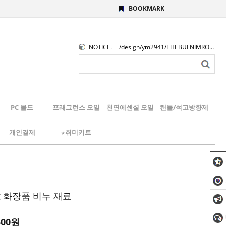
BOOKMARK
NOTICE.
/design/ym2941/THEBULNIMROGO.png
PC 몰드
프래그런스 오일
천연에센셜 오일
캔들/석고방향제
개인결제
★취미키트
g 화장품 비누 재료
500
원