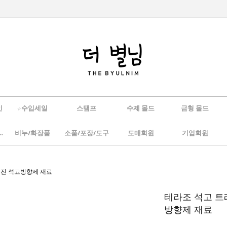
인
☆수입세일
스탬프
수제 몰드
금형 몰드
/하바리움
비누/화장품
소품/포장/도구
도매회원
기업회원
 레진 석고방향제 재료
테라조 석고 트레
방향제 재료