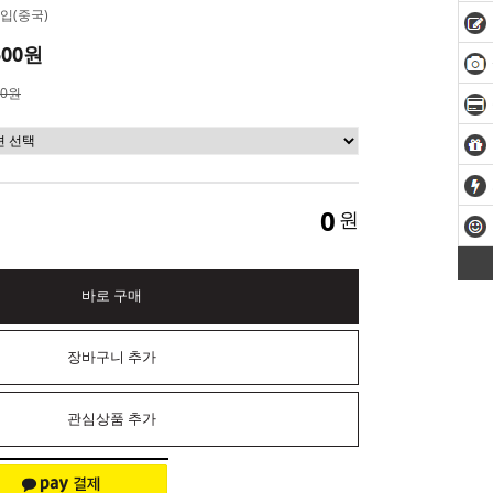
입(중국)
500원
00원
0
원
바로 구매
장바구니 추가
관심상품 추가