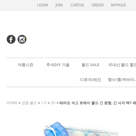
LOGIN
JOIN
CART(
0
)
ORDER
MYPAGE
여름시즌
추석DIY 가을
몰드 SALE
국내산 몰드 할
디퓨저/레진
향수/룸
HOME
>
금형 몰드
>
1구
>
2D
> 테라조 석고 트레이 몰드 긴 원형, 긴 사각 택1