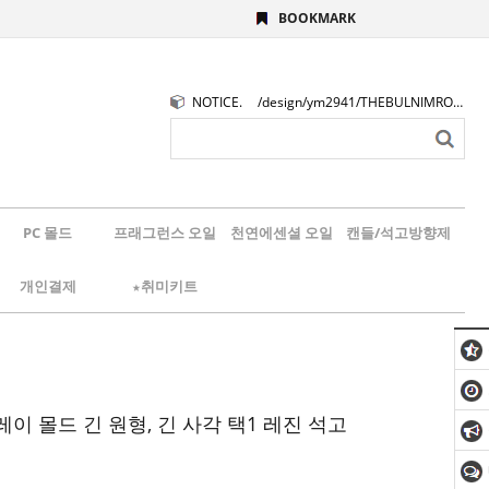
BOOKMARK
NOTICE.
/design/ym2941/THEBULNIMROGO.png
PC 몰드
프래그런스 오일
천연에센셜 오일
캔들/석고방향제
개인결제
★취미키트
이 몰드 긴 원형, 긴 사각 택1 레진 석고