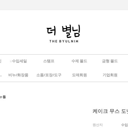
인
☆수입세일
스탬프
수제 몰드
금형 몰드
/하바리움
비누/화장품
소품/포장/도구
도매회원
기업회원
비누틀
케이크 무스 도
원산지
수입