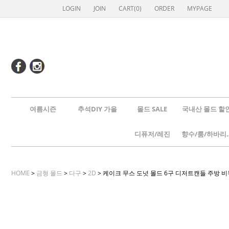
LOGIN
JOIN
CART(
0
)
ORDER
MYPAGE
여름시즌
추석DIY 가을
몰드 SALE
국내산 몰드 할
디퓨저/레진
향수/룸
HOME
>
금형 몰드
>
다구
>
2D
> 케이크 무스 도넛 몰드 6구 디저트캔들 주방 