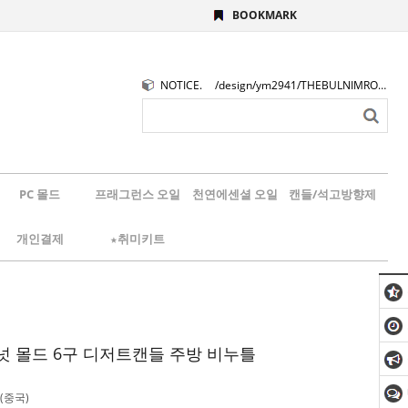
BOOKMARK
NOTICE.
/design/ym2941/THEBULNIMROGO.png
PC 몰드
프래그런스 오일
천연에센셜 오일
캔들/석고방향제
개인결제
★취미키트
넛 몰드 6구 디저트캔들 주방 비누틀
(중국)