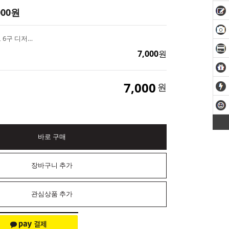
000
원
케이크 무스 도넛 몰드 6구 디저트캔들 주방 비누틀
7,000
원
7,000
원
바로 구매
장바구니 추가
관심상품 추가