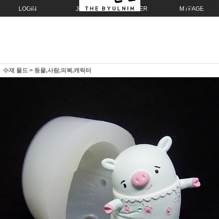
LOGIN
JOIN
ORDER
MYPAGE
수제 몰드
>
동물,사람,의복,캐릭터