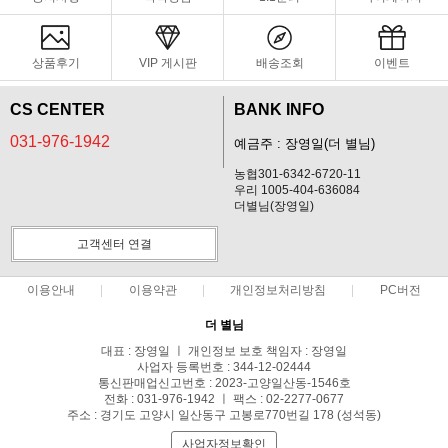
상품후기
VIP 게시판
배송조회
이벤트
CS CENTER
BANK INFO
031-976-1942
예금주 : 장영일(더 별님)
농협301-6342-6720-11
우리 1005-404-636084
더별님(장영일)
고객센터 연결
이용안내
이용약관
개인정보처리방침
PC버전
더 별님
대표 : 장영일 ㅣ 개인정보 보호 책임자 : 장영일
사업자 등록번호 : 344-12-02444
통신판매업신고번호 : 2023-고양일산동-1546호
전화 : 031-976-1942 ㅣ 팩스 : 02-2277-0677
주소 : 경기도 고양시 일산동구 고봉로770번길 178 (성석동)
사업자정보확인