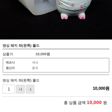
댄싱 돼지 좌(왼쪽) 몰드
상품가
10,000
원
제조사
국내
원산지
중국
댄싱 돼지 좌(왼쪽) 몰드
10,000
원
+1
-1
10,000
총 상품 금액
원