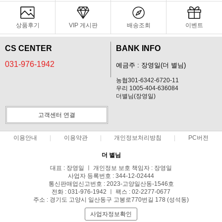
상품후기
VIP 게시판
배송조회
이벤트
CS CENTER
BANK INFO
031-976-1942
예금주 : 장영일(더 별님)
농협301-6342-6720-11
우리 1005-404-636084
더별님(장영일)
고객센터 연결
이용안내
이용약관
개인정보처리방침
PC버전
더 별님
대표 : 장영일 ㅣ 개인정보 보호 책임자 : 장영일
사업자 등록번호 : 344-12-02444
통신판매업신고번호 : 2023-고양일산동-1546호
전화 : 031-976-1942 ㅣ 팩스 : 02-2277-0677
주소 : 경기도 고양시 일산동구 고봉로770번길 178 (성석동)
사업자정보확인