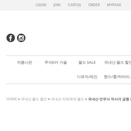
LOGIN
JOIN
CART(
0
)
ORDER
MYPAGE
여름시즌
추석DIY 가을
몰드 SALE
국내산 몰드 할
디퓨저/레진
향수/룸
HOME
>
국내산 몰드 할인
>
국내산 자체제작 몰드
> 국내산 민무늬 직사각 금형 몰