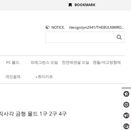
BOOKMARK
NOTICE.
/design/ym2941/THEBULNIMROGO.png
PC 몰드
프래그런스 오일
천연에센셜 오일
캔들/석고방향제
개인결제
★취미키트
사각 금형 몰드 1구 2구 4구