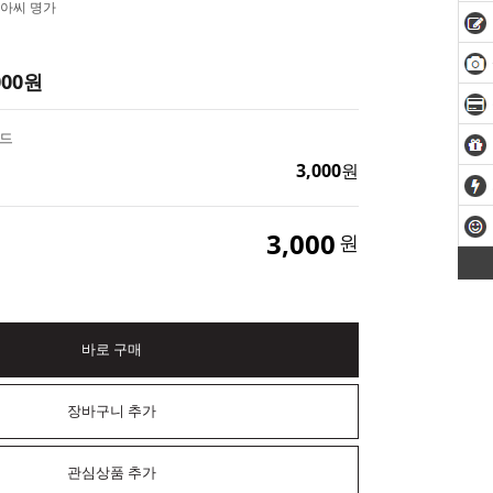
아씨 명가
000
원
몰드
3,000
원
3,000
원
바로 구매
장바구니 추가
관심상품 추가