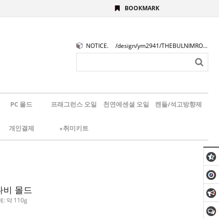
BOOKMARK
NOTICE.
/design/ym2941/THEBULNIMROGO.png
PC 몰드
프래그런스 오일
천연에센셜 오일
캔들/석고방향제
개인결제
★취미키트
나비 몰드
게: 약 110g