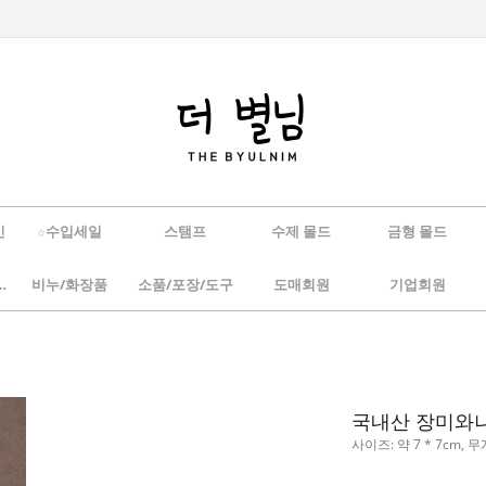
인
☆수입세일
스탬프
수제 몰드
금형 몰드
/하바리움
비누/화장품
소품/포장/도구
도매회원
기업회원
국내산 장미와
사이즈: 약 7 * 7cm, 무