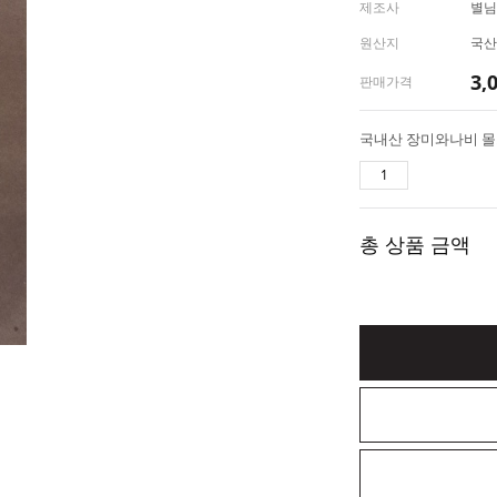
제조사
별님
원산지
국산
3,
판매가격
국내산 장미와나비 
총 상품 금액