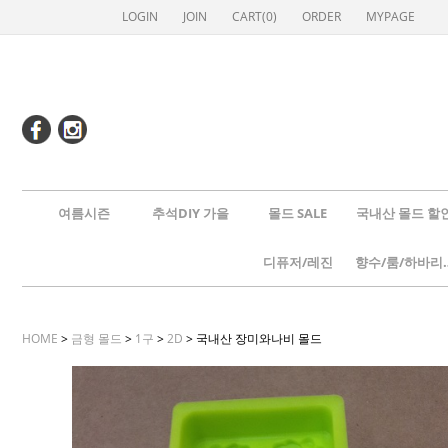
LOGIN
JOIN
CART(
0
)
ORDER
MYPAGE
여름시즌
추석DIY 가을
몰드 SALE
국내산 몰드 할
디퓨저/레진
향수/룸
HOME
>
금형 몰드
>
1구
>
2D
> 국내산 장미와나비 몰드